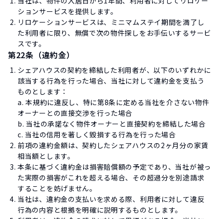
当社は、物件の入居日から1年間、利用者に対してリロケー
ションサービスを提供します。
リロケーションサービスは、ミニマムステイ期間を満了し
た利用者に限り、無償で次の物件探しをお手伝いするサービ
スです。
第22条（違約金）
シェアハウスの契約を締結した利用者が、以下のいずれかに
該当する行為を行った場合、当社に対して違約金を支払う
ものとします：
a. 本規約に違反し、特に第8条に定める当社を介さない物件
オーナーとの直接交渉を行った場合
b. 当社の承諾なく物件オーナーと直接契約を締結した場合
c. 当社の信用を著しく毀損する行為を行った場合
前項の違約金額は、契約したシェアハウスの2ヶ月分の家賃
相当額とします。
本条に基づく違約金は損害賠償額の予定であり、当社が被っ
た実際の損害がこれを超える場合、その超過分を別途請求
することを妨げません。
当社は、違約金の支払いを求める際、利用者に対して違反
行為の内容と根拠を明確に説明するものとします。