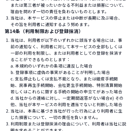
または第三者が被ったいかなる不利益または損害について、
理由を問わず一切の責任を負わないものとします。
当社は、本サービスの停止または中断が長期に及ぶ場合、
その旨を利用者に通知するよう努めます。
第14条（利用制限および登録抹消）
当社は、利用者が以下のいずれかに該当する場合には、事
前の通知なく、利用者に対して本サービスの全部もしくは
一部の利用を制限し、または利用者としての登録を抹消す
ることができるものとします：
a. 本規約のいずれかの条項に違反した場合
b. 登録事項に虚偽の事実があることが判明した場合
c. 支払停止もしくは支払不能となり、または破産手続開
始、民事再生手続開始、会社更生手続開始、特別清算開始
若しくはこれらに類する手続の開始の申立てがあった場合
d. 当社からの連絡に対し、一定期間返答がない場合e) その
他、当社が本サービスの利用を適当でないと判断した場合
当社は、本条に基づき当社が行った行為により利用者に生
じた損害について、一切の責任を負いません。
利用制限または登録抹消の理由について、利用者は当社に説
明を求めることができます。